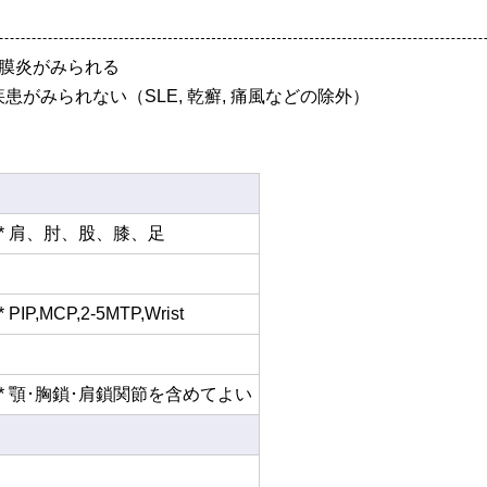
滑膜炎がみられる
がみられない（SLE, 乾癬, 痛風などの除外）
* 肩、肘、股、膝、足
* PIP,MCP,2-5MTP,Wrist
* 顎･胸鎖･肩鎖関節を含めてよい