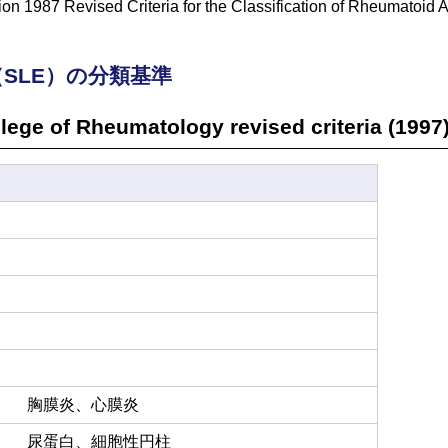
987 Revised Criteria for the Classification of Rheumatoid Arthri
SLE）の分類基準
lege of Rheumatology revised criteria (1997
胸膜炎、心膜炎
尿蛋白、細胞性円柱