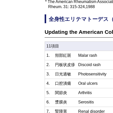
*
The American Rheumatism Association 1
Rheum. 31: 315-324,1988
全身性エリテマトーデス（
Updating the American Col
11項目
1.
頬部紅斑
Malar rash
2.
円板状皮疹
Discoid rash
3.
日光過敏
Photosensitivity
4.
口腔潰瘍
Oral ulcers
5.
関節炎
Arthritis
6.
漿膜炎
Serositis
7.
腎障害
Renal disorder