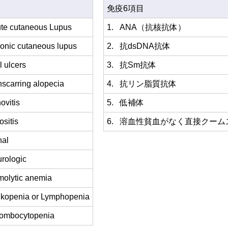
免疫6項目
te cutaneous Lupus
1.
ANA（抗核抗体）
onic cutaneous lupus
2.
抗dsDNA抗体
l ulcers
3.
抗Sm抗体
scarring alopecia
4.
抗リン脂質抗体
ovitis
5.
低補体
ositis
6.
溶血性貧血がなく直接クーム
al
rologic
olytic anemia
kopenia or Lymphopenia
ombocytopenia