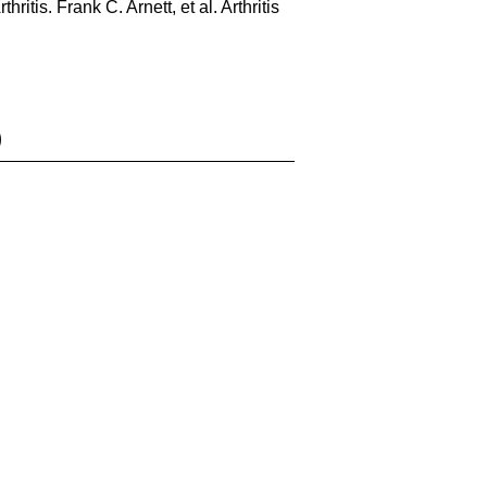
tis. Frank C. Arnett, et al. Arthritis
)