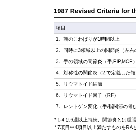
1987 Revised Criteria for 
項目
1.
朝のこわばりが1時間以上
2.
同時に3領域以上の関節炎（左右のPIP
3.
手の領域の関節炎（手,PIP,MCP
4.
対称性の関節炎（2.で定義した
5.
リウマトイド結節
6.
リウマトイド因子（RF）
7.
レントゲン変化（手/指関節の骨
* 1-4.は6週以上持続、関節炎とは
* 7項目中4項目以上満たすものをRA