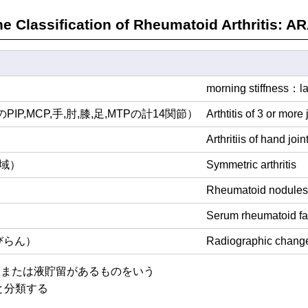
the Classification of Rheumatoid Arthritis: 
morning stiffness：las
,MCP,手,肘,膝,足,MTPの計14関節）
Arthtitis of 3 or more
）
Arthritiis of hand join
領域）
Symmetric arthritis
Rheumatoid nodules
Serum rheumatoid fa
びらん）
Radiographic chang
腫脹または液貯留があるものをいう
と分類する