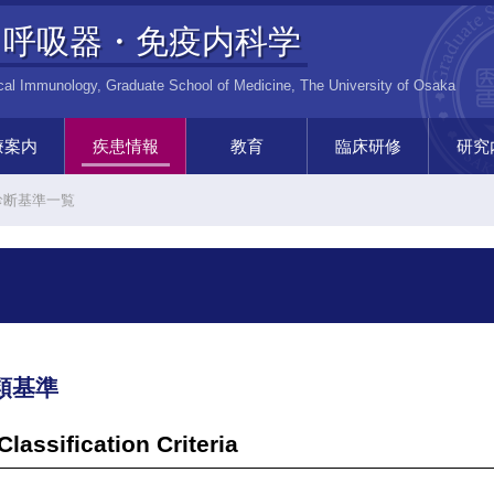
呼吸器・免疫内科学
ical Immunology, Graduate School of Medicine, The University of Osaka
療案内
疾患情報
教育
臨床研修
研究
内科
疫研究室
免疫疾患の解説
免疫内科講義
論文を読もう
学会へ行こう
プレゼン12箇条
大学院生の声
呼吸器内科をすすめる10の
免疫内科をすすめる10の理
呼吸器内科専門医研修
免疫内科専門医研修
呼吸器内科病棟
免疫内科病棟
セミナーの案内
免疫内
癌免疫
器内科
呼吸器疾患のトピックス
呼吸器内科講義
初期研修
呼吸器
診断基準一覧
理由
由
類基準
lassification Criteria