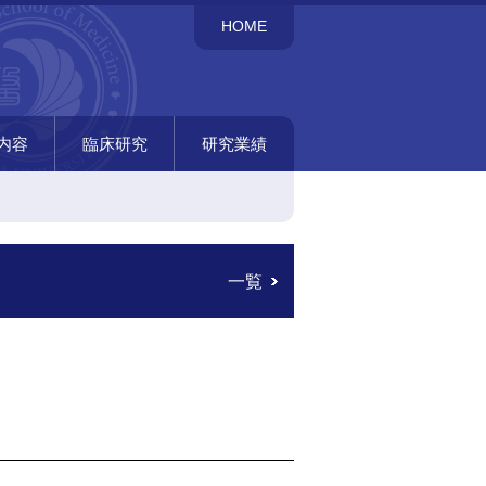
HOME
内容
臨床研究
研究業績
科研究
研究
呼吸器内科臨床研究
免疫内科臨床研究
癌免疫研究室臨床研究
総説
Case report
著書
内科研究
臨床研究の方法
原著論文
一覧