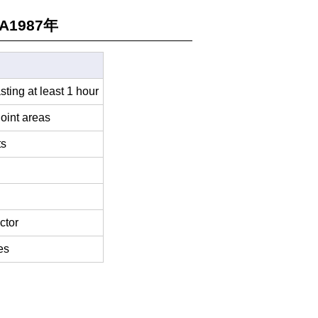
ARA1987年
ting at least 1 hour
 joint areas
ts
ctor
es