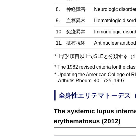
8.
神経障害
Neurologic disorde
9.
血算異常
Hematologic disord
10.
免疫異常
Immunologic disord
11.
抗核抗体
Antinuclear antibo
* 上記4項目以上でSLEと分類する
*
The 1982 revised criteria for the cla
*
Updating the American College of Rh
Arthritis Rheum. 40:1725, 1997
全身性エリテマトーデス（S
The systemic lupus internat
erythematosus (2012)