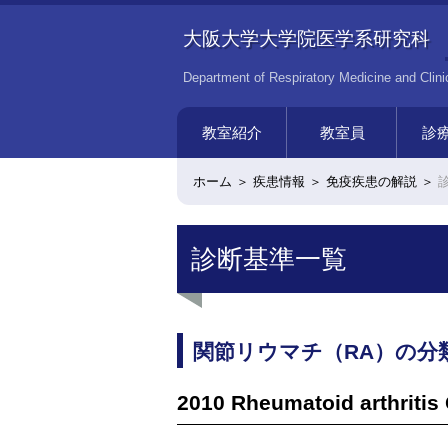
大阪大学大学院医学系研究科
Department of Respiratory Medicine and Clin
教室紹介
教室員
診
教室連絡先・沿革
歴代教授
関連 共同研究講座・寄附
教室関連病院
同窓会
免疫内科
免疫
癌免
教授挨拶
呼吸器内科
呼吸
ホーム
疾患情報
免疫疾患の解説
講座
診断基準一覧
関節リウマチ（RA）の分
2010 Rheumatoid arthritis C