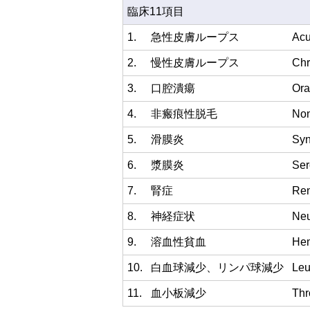
臨床11項目
1.
急性皮膚ループス
Acu
2.
慢性皮膚ループス
Chr
3.
口腔潰瘍
Ora
4.
非瘢痕性脱毛
Non
5.
滑膜炎
Syn
6.
漿膜炎
Ser
7.
腎症
Ren
8.
神経症状
Neu
9.
溶血性貧血
Hem
10.
白血球減少、リンパ球減少
Leu
11.
血小板減少
Thr