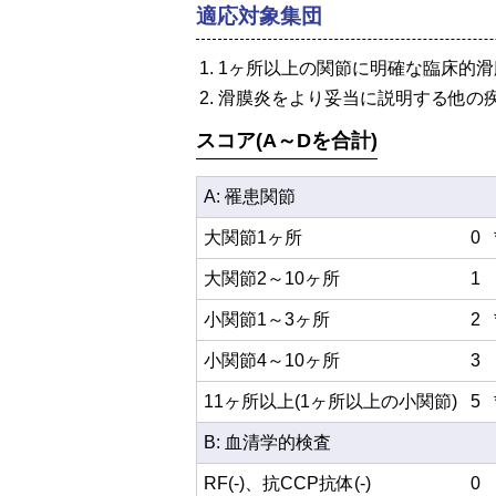
適応対象集団
1ヶ所以上の関節に明確な臨床的
滑膜炎をより妥当に説明する他の疾患
スコア(A～Dを合計)
A: 罹患関節
大関節1ヶ所
0
大関節2～10ヶ所
1
小関節1～3ヶ所
2
小関節4～10ヶ所
3
11ヶ所以上(1ヶ所以上の小関節)
5
B: 血清学的検査
RF(-)、抗CCP抗体(-)
0