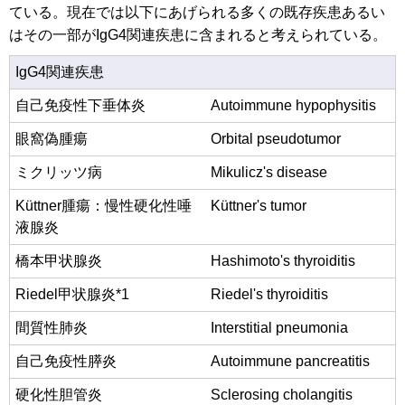
ている。現在では以下にあげられる多くの既存疾患あるい
はその一部がIgG4関連疾患に含まれると考えられている。
IgG4関連疾患
自己免疫性下垂体炎
Autoimmune hypophysitis
眼窩偽腫瘍
Orbital pseudotumor
ミクリッツ病
Mikulicz's disease
Küttner腫瘍：慢性硬化性唾
Küttner's tumor
液腺炎
橋本甲状腺炎
Hashimoto's thyroiditis
Riedel甲状腺炎*1
Riedel's thyroiditis
間質性肺炎
Interstitial pneumonia
自己免疫性膵炎
Autoimmune pancreatitis
硬化性胆管炎
Sclerosing cholangitis