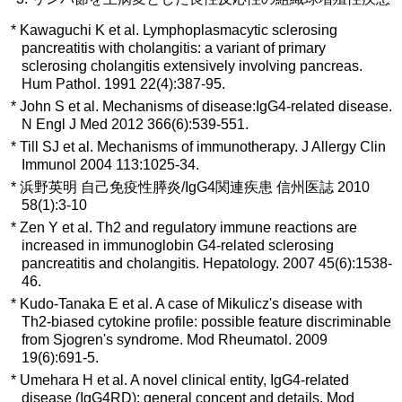
*
Kawaguchi K et al. Lymphoplasmacytic sclerosing
pancreatitis with cholangitis: a variant of primary
sclerosing cholangitis extensively involving pancreas.
Hum Pathol. 1991 22(4):387-95.
*
John S et al. Mechanisms of disease:IgG4-related disease.
N Engl J Med 2012 366(6):539-551.
*
Till SJ et al. Mechanisms of immunotherapy. J Allergy Clin
Immunol 2004 113:1025-34.
*
浜野英明 自己免疫性膵炎/IgG4関連疾患 信州医誌 2010
58(1):3-10
*
Zen Y et al. Th2 and regulatory immune reactions are
increased in immunoglobin G4-related sclerosing
pancreatitis and cholangitis. Hepatology. 2007 45(6):1538-
46.
*
Kudo-Tanaka E et al. A case of Mikulicz's disease with
Th2-biased cytokine profile: possible feature discriminable
from Sjogren's syndrome. Mod Rheumatol. 2009
19(6):691-5.
*
Umehara H et al. A novel clinical entity, IgG4-related
disease (IgG4RD): general concept and details. Mod