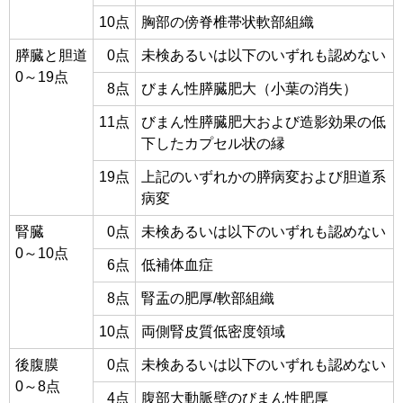
10点
胸部の傍脊椎帯状軟部組織
膵臓と胆道
0点
未検あるいは以下のいずれも認めない
0～19点
8点
びまん性膵臓肥大（小葉の消失）
11点
びまん性膵臓肥大および造影効果の低
下したカプセル状の縁
19点
上記のいずれかの膵病変および胆道系
病変
腎臓
0点
未検あるいは以下のいずれも認めない
0～10点
6点
低補体血症
8点
腎盂の肥厚/軟部組織
10点
両側腎皮質低密度領域
後腹膜
0点
未検あるいは以下のいずれも認めない
0～8点
4点
腹部大動脈壁のびまん性肥厚