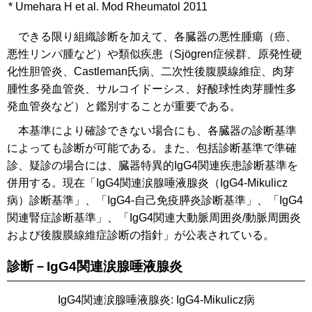
*
Umehara H et al. Mod Rheumatol 2011
できる限り組織診断を加えて、各臓器の悪性腫瘍（癌、
悪性リンパ腫など）や類似疾患（Sjögren症候群、原発性硬
化性胆管炎、Castleman氏病、二次性後腹膜線維症、肉芽
腫性多発血管炎、サルコイドーシス、好酸球性肉芽腫性多
発血管炎など）と鑑別することが重要である。
本基準により確診できない場合にも、各臓器の診断基準
によっても診断が可能である。また、包括診断基準で準確
診、疑診の場合には、臓器特異的IgG4関連疾患診断基準を
併用する。現在「IgG4関連涙腺唾液腺炎（IgG4-Mikulicz
病）診断基準」、「IgG4-自己免疫膵炎診断基準」、「IgG4
関連腎症診断基準」、「IgG4関連大動脈周囲炎/動脈周囲炎
および後腹膜線維症診断の指針」が公表されている。
診断－IgG4関連涙腺唾液腺炎
IgG4関連涙腺唾液腺炎: IgG4-Mikulicz病