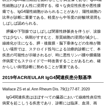
性細胞はびまん性に浸潤する。様々な炎症性疾患や悪性腫
瘍でも、IgG4陽性細胞がみられることがあり、陽性細胞の
比率が診断に重要である。軽度から中等度の好酸球浸潤も
しばしば認められる。
膵臓や下顎腺ではしばしば閉塞性静脈炎を伴うが、涙腺
では少ない。病期がすすむと、形質細胞の浸潤が減少し、
線維化が主になる。膵・後腹膜・脳下垂体などの生検が難
しい場所では、ステロイド投与による治療的診断にて、本
疾患の可能性が示唆されるが、時に悪性リンパ腫や腫瘍随
伴病変でもステロイドで一時改善することがあるため、確
からしい病理診断に努めることが重要である。
2019年ACR/EULAR IgG4関連疾患分類基準
Wallace ZS et al. Ann Rheum Dis. 79(1):77-87. 2020
IgG4関連疾患はほぼすべての臓器において線維性炎症性
病変を起こしうる疾患であり、診断には臨床、血清、画