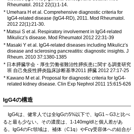
Rheumatol. 2012 22(1):1-14.
*
Umehara H et al. Comprehensive diagnostic criteria for
IgG4-related disease (IgG4-RD), 2011. Mod Rheumatol.
2012 22(1):21-30.
*
Matsui S et al. Respiratory involvement in IgG4-related
Mikulicz's disease. Mod Rheumatol 2012 22:31-39
*
Masaki Y et al. IgG4-related diseases including Mikulicz's
disease and sclerosing pancreatitis: diagnostic insights. J
Rheum. 2010 37:1380-1385
*
日本膵臓学会・厚生労働省難治性膵疾患に関する調査研究
班 自己免疫性膵炎臨床診断基準2011 膵臓 2012 27:17-25
*
Kawano M et al. Proposal for diagnostic criteria for IgG4-
related kidney disease. Clin Exp Nephrol 2011 15:615-626
IgG4の構造
IgG4は、健常人では全IgGの5%以下で、IgG1～G3と比べ
ると最も少ない。その濃度は、1-140mg/dlと個人差があ
る。IgG4のFc領域は、補体（C1q）やFcγ受容体への結合が