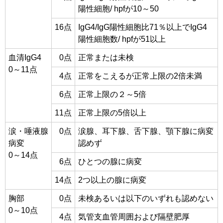
陽性細胞/ hpfが10～50
16点
IgG4/IgG陽性細胞比71％以上でIgG4
陽性細胞数/ hpfが51以上
血清IgG4
0点
正常または未検
0～11点
4点
正常をこえるが正常上限の2倍未満
6点
正常上限の２～5倍
11点
正常上限の5倍以上
涙・唾液腺
0点
涙腺、耳下腺、舌下腺、顎下腺に病変
病変
認めず
0～14点
6点
ひとつの腺に病変
14点
2つ以上の腺に病変
胸部
0点
未検あるいは以下のいずれも認めない
0～10点
4点
気管支血管周囲および隔壁肥厚