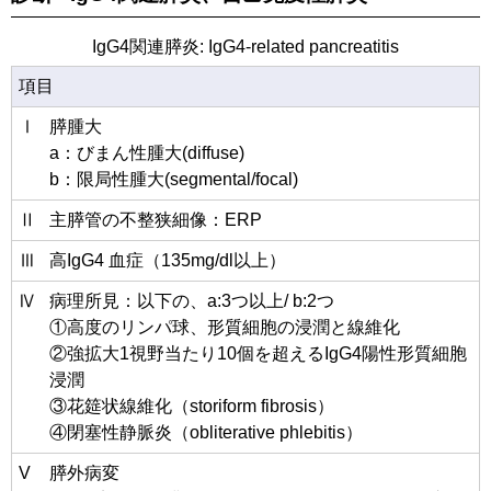
IgG4関連膵炎: IgG4-related pancreatitis
項目
Ⅰ
膵腫大
a：びまん性腫大(diffuse)
b：限局性腫大(segmental/focal)
Ⅱ
主膵管の不整狭細像：ERP
Ⅲ
高IgG4 血症（135mg/dl以上）
Ⅳ
病理所見：以下の、a:3つ以上/ b:2つ
①高度のリンパ球、形質細胞の浸潤と線維化
②強拡大1視野当たり10個を超えるIgG4陽性形質細胞
浸潤
③花筵状線維化（storiform fibrosis）
④閉塞性静脈炎（obliterative phlebitis）
V
膵外病変