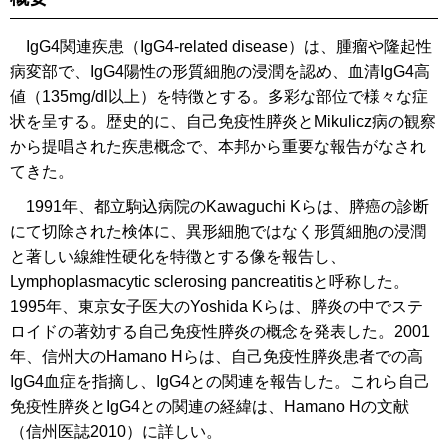
IgG4関連疾患（IgG4-related disease）は、腫瘤や隆起性
病変部で、IgG4陽性の形質細胞の浸潤を認め、血清IgG4高
値（135mg/dl以上）を特徴とする。多彩な部位で様々な症
状を呈する。歴史的に、自己免疫性膵炎とMikulicz病の観察
から提唱された疾患概念で、本邦から重要な報告がなされ
てきた。
1991年、都立駒込病院のKawaguchi Kらは、膵癌の診断
にて切除された検体に、異形細胞ではなく形質細胞の浸潤
と著しい線維性硬化を特徴とする像を報告し、
Lymphoplasmacytic sclerosing pancreatitisと呼称した。
1995年、東京女子医大のYoshida Kらは、膵炎の中でステ
ロイドの著効する自己免疫性膵炎の概念を発表した。2001
年、信州大のHamano Hらは、自己免疫性膵炎患者での高
IgG4血症を指摘し、IgG4との関連を報告した。これら自己
免疫性膵炎とIgG4との関連の経緯は、Hamano Hの文献
（信州医誌2010）に詳しい。