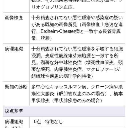
抗体、その他疾患特異的自己抗体が陽性。ク
リオグロブリン血症。
画像検査
十分精査されてない悪性腫瘍や感染症の疑い
がある既知の画像所見（画像検査上急速な進
行、Erdheim-Chester病と一致する長管骨異
常、脾腫）
病理組織
十分精査されてない悪性腫瘍を示唆する細胞
浸潤。炎症性筋線維芽細胞腫と一致する所
見。顕著な好中球性炎症（壊死性血管炎、顕
著な壊死、肉芽腫性炎症、マクロファージ/
組織球性疾患の病理学的特徴）
既知の診断
多中心性キャッスルマン病、クローン病や潰
瘍性大腸炎（膵胆管疾患のみの場合）、橋本
甲状腺炎（甲状腺疾患のみの場合）
採点基準
病理組織
0点
特徴なし