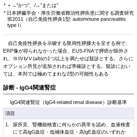
* ＋→”かつ”、/→”または”
*
日本膵臓学会・厚生労働省難治性膵疾患に関する調査研究
班2011（自己免疫性膵炎1型: autoimmune pancreatitis
type I）
自己免疫性膵炎を示唆する限局性膵腫大を呈する例で、
ERP像が得られなかった場合、EUS-FNAで膵癌が除外さ
れ、Ⅲ/Ⅳb/Ⅴ(a/b)の1つ以上を満たせば疑診とする。さらに
オプション所見が追加されれば準確診とする。疑診におい
ては、本邦では極めてまれな2型の可能性もある
診断 - IgG4関連腎症
IgG4関連腎症（IgG4-related renal disease）診断基準
項目
1.
尿所見、腎機能検査に何らかの異常を認め、血液検査
にて高IgG血症・低補体血症・高IgE血症のいずれか