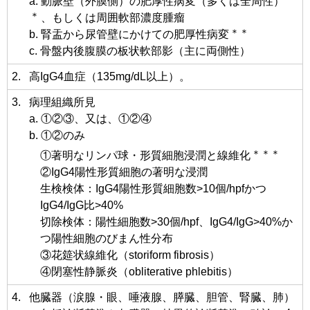
a. 動脈壁（外膜側）の肥厚性病変（多くは全周性）
＊
、もしくは周囲軟部濃度腫瘤
＊＊
b. 腎盂から尿管壁にかけての肥厚性病変
c. 骨盤内後腹膜の板状軟部影（主に両側性）
2.
高IgG4血症（135mg/dL以上）。
3.
病理組織所見
a. ①②③、又は、①②④
b. ①②のみ
＊＊＊
①著明なリンパ球・形質細胞浸潤と線維化
②IgG4陽性形質細胞の著明な浸潤
生検検体：IgG4陽性形質細胞数>10個/hpfかつ
IgG4/IgG比>40%
切除検体：陽性細胞数>30個/hpf、IgG4/IgG>40%か
つ陽性細胞のびまん性分布
③花筵状線維化（storiform fibrosis）
④閉塞性静脈炎（obliterative phlebitis）
4.
他臓器（涙腺・眼、唾液腺、膵臓、胆管、腎臓、肺）