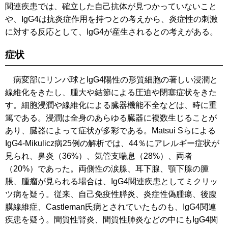
関連疾患では、確立した自己抗体が見つかっていないこと
や、IgG4は抗炎症作用を持つとの考えから、炎症性の刺激
に対する反応として、IgG4が産生されるとの考えがある。
症状
病変部にリンパ球とIgG4陽性の形質細胞の著しい浸潤と
線維化をきたし、腫大や結節による圧迫や閉塞症状をきた
す。細胞浸潤や線維化による臓器機能不全などは、時に重
篤である。浸潤は全身のあらゆる臓器に複数生じることが
あり、臓器によって症状が多彩である。Matsui Sらによる
IgG4-Mikulicz病25例の解析では、44％にアレルギー症状が
見られ、鼻炎（36%）、気管支喘息（28%）、両者
（20%）であった。両側性の涙腺、耳下腺、顎下腺の腫
脹、腫瘤が見られる場合は、IgG4関連疾患としてミクリッ
ツ病を疑う。従来、自己免疫性膵炎、炎症性偽腫瘍、後腹
膜線維症、Castleman氏病とされていたものも、IgG4関連
疾患を疑う。間質性腎炎、間質性肺炎などの中にもIgG4関