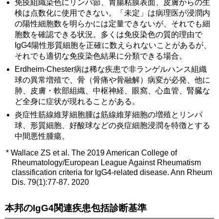
免疫組織染色にリンパ節、胃腸粘膜表面、皮膚からの生
検は点数化に使用できない。「未定」は病理医が浸潤内
の陽性細胞数を明らかには定量できないが、それでも細
胞数を確認できる状況。多くは免疫染色の質的理由で
IgG4陽性形質細胞を正確に数えられないことがあるが、
それでも適切な免疫染色結果に分類できる場合。
Erdheim-Chester病は稀な疾患で非ランゲルハンス組織
球の異常増殖で、骨（骨痛や骨融解）病変が必発、他に
肺、皮膚・軟部組織、中枢神経、眼窩、心血管、腎臓な
ど全身に症状が現れることがある。
炎症性筋線維芽細胞腫は筋線維芽細胞の増殖とリンパ
球、形質細胞、好酸球などの炎症細胞浸潤を特徴とする
中間悪性腫瘍。
*
Wallace ZS et al. The 2019 American College of
Rheumatology/European League Against Rheumatism
classification criteria for IgG4-related disease. Ann Rheum
Dis. 79(1):77-87. 2020
本邦のIgG4関連疾患包括診断基準