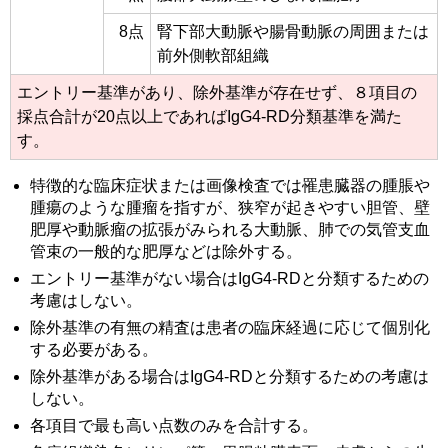
8点
腎下部大動脈や腸骨動脈の周囲または
前外側軟部組織
エントリー基準があり、除外基準が存在せず、８項目の
採点合計が20点以上であればIgG4-RD分類基準を満た
す。
特徴的な臨床症状または画像検査では罹患臓器の腫脹や
腫瘍のような腫瘤を指すが、狭窄が起きやすい胆管、壁
肥厚や動脈瘤の拡張がみられる大動脈、肺での気管支血
管束の一般的な肥厚などは除外する。
エントリー基準がない場合はIgG4-RDと分類するための
考慮はしない。
除外基準の有無の精査は患者の臨床経過に応じて個別化
する必要がある。
除外基準がある場合はIgG4-RDと分類するための考慮は
しない。
各項目で最も高い点数のみを合計する。