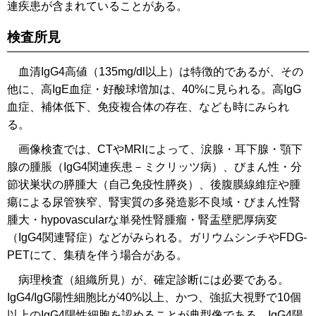
連疾患が含まれていることがある。
検査所見
血清IgG4高値（135mg/dl以上）は特徴的であるが、その
他に、高IgE血症・好酸球増加は、40%に見られる。高IgG
血症、補体低下、免疫複合体の存在、なども時にみられ
る。
画像検査では、CTやMRIによって、涙腺・耳下腺・顎下
腺の腫脹（IgG4関連疾患－ミクリッツ病）、びまん性・分
節状巣状の膵腫大（自己免疫性膵炎）、後腹膜線維症や腫
瘍による尿管狭窄、腎実質の多発造影不良域・びまん性腎
腫大・hypovascularな単発性腎腫瘤・腎盂壁肥厚病変
（IgG4関連腎症）などがみられる。ガリウムシンチやFDG-
PETにて、集積を伴う場合がある。
病理検査（組織所見）が、確定診断には必要である。
IgG4/IgG陽性細胞比が40%以上、かつ、強拡大視野で10個
以上のIgG4陽性細胞を認めることが典型像である。IgG4陽