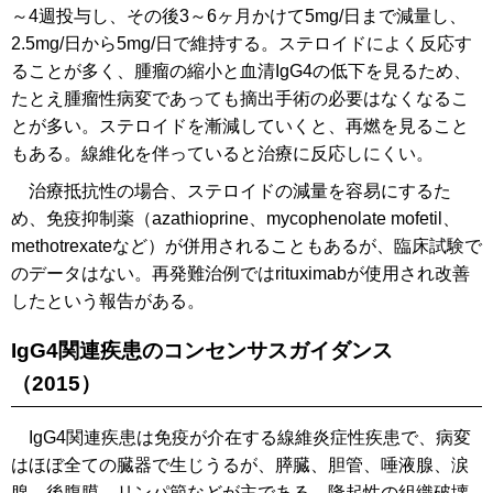
～4週投与し、その後3～6ヶ月かけて5mg/日まで減量し、
2.5mg/日から5mg/日で維持する。ステロイドによく反応す
ることが多く、腫瘤の縮小と血清IgG4の低下を見るため、
たとえ腫瘤性病変であっても摘出手術の必要はなくなるこ
とが多い。ステロイドを漸減していくと、再燃を見ること
もある。線維化を伴っていると治療に反応しにくい。
治療抵抗性の場合、ステロイドの減量を容易にするた
め、免疫抑制薬（azathioprine、mycophenolate mofetil、
methotrexateなど）が併用されることもあるが、臨床試験で
のデータはない。再発難治例ではrituximabが使用され改善
したという報告がある。
IgG4関連疾患のコンセンサスガイダンス
（2015）
IgG4関連疾患は免疫が介在する線維炎症性疾患で、病変
はほぼ全ての臓器で生じうるが、膵臓、胆管、唾液腺、涙
腺、後腹膜、リンパ節などが主である。隆起性の組織破壊