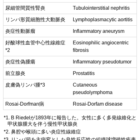
尿細管間質性腎炎
Tubulointerstitial nephritis
リンパ形質細胞性大動脈炎
Lymphoplasmacytic aortitis
炎症性動脈瘤
Inflammatory aneurysm
好酸球性血管中心性線維症
Eosinophilic angiocentric
*2
fibrosis
炎症性偽腫瘍
Inflammatory pseudotumor
前立腺炎
Prostatitis
皮膚偽リンパ腫*3
Cutaneous
pseudolymphoma
Rosai-Dorfman病
Rosai-Dorfam disease
*1. B Riedelが1893年に報告した。女性に多く多発線維化と
甲状腺腫大を伴う慢性甲状腺炎
*2. 鼻腔や喉頭に多い炎症性線維症
*3. リンパ節を主病変とした良性反応性の組織球増殖性疾患