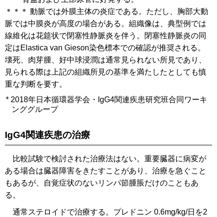
＊＊＊ 動脈では外膜主体の炎症である。ただし、胸部大動
脈では中膜炎が高度の場合がある。組織像は、典型例では
線維化は花筵状で閉塞性静脈炎を伴う。閉塞性静脈炎の同
定はElastica van Gieson染色標本での確認が推奨される。
壊死、肉芽腫、好中球浸潤は通常見られない所見であり、
見られる際は上記の組織所見の基準を満たしたとしても慎
重な判断を要す。
*
2018年日本循環器学会・IgG4関連疾患研究班合同ワーキ
ンググループ
IgG4関連疾患の治療
比較試験で検討された治療法はない。重要臓器に病変が
ある場合は臓器障害をきたすことがあり、治療を急ぐこと
もあるが、自覚症状のないリンパ節腫脹だけのこともあ
る。
通常ステロイドで治療する。プレドニン 0.6mg/kg/日を2