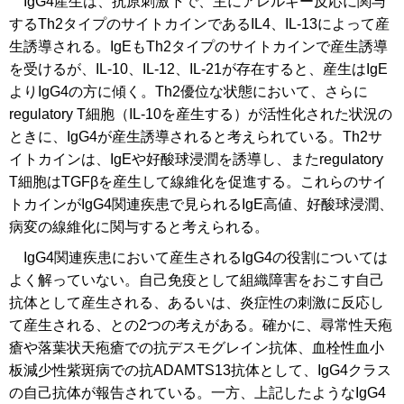
IgG4産生は、抗原刺激下で、主にアレルギー反応に関与
するTh2タイプのサイトカインであるIL4、IL-13によって産
生誘導される。IgEもTh2タイプのサイトカインで産生誘導
を受けるが、IL-10、IL-12、IL-21が存在すると、産生はIgE
よりIgG4の方に傾く。Th2優位な状態において、さらに
regulatory T細胞（IL-10を産生する）が活性化された状況の
ときに、IgG4が産生誘導されると考えられている。Th2サ
イトカインは、IgEや好酸球浸潤を誘導し、またregulatory
T細胞はTGFβを産生して線維化を促進する。これらのサイ
トカインがIgG4関連疾患で見られるIgE高値、好酸球浸潤、
病変の線維化に関与すると考えられる。
IgG4関連疾患において産生されるIgG4の役割については
よく解っていない。自己免疫として組織障害をおこす自己
抗体として産生される、あるいは、炎症性の刺激に反応し
て産生される、との2つの考えがある。確かに、尋常性天疱
瘡や落葉状天疱瘡での抗デスモグレイン抗体、血栓性血小
板減少性紫斑病での抗ADAMTS13抗体として、IgG4クラス
の自己抗体が報告されている。一方、上記したようなIgG4