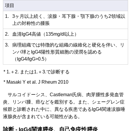
項目
1.
3ヶ月以上続く、涙腺・耳下腺・顎下腺のうち2領域以
上の対称性の腫脹
2.
血清IgG4高値（135mg/dl以上）
3.
病理組織では特徴的な組織の線維化と硬化を伴い、リ
ンパ球とIgG4陽性形質細胞の浸潤を認める
（IgG4/IgG>0.5）
* 1.＋2. または1.＋3.で診断する
*
Masaki Y et al. J Rheum 2010
サルコイドーシス、Castleman氏病、肉芽腫性多発血管
炎、リンパ腫、癌などを鑑別する。また、シェーグレン症
候群と診断された中に、異なる疾患であるIgG4関連涙腺唾
液腺炎が含まれている可能性がある。
診断 - IgG4関連膵炎、自己免疫性膵炎