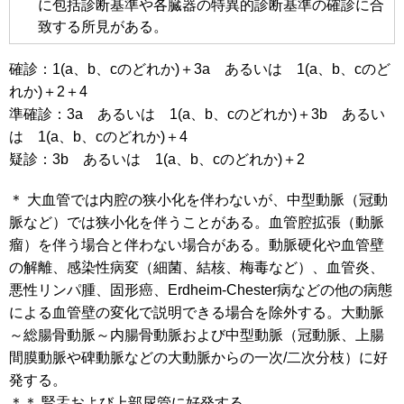
に包括診断基準や各臓器の特異的診断基準の確診に合
致する所見がある。
確診：1(a、b、cのどれか)＋3a あるいは 1(a、b、cのど
れか)＋2＋4
準確診：3a あるいは 1(a、b、cのどれか)＋3b あるい
は 1(a、b、cのどれか)＋4
疑診：3b あるいは 1(a、b、cのどれか)＋2
＊ 大血管では内腔の狭小化を伴わないが、中型動脈（冠動
脈など）では狭小化を伴うことがある。血管腔拡張（動脈
瘤）を伴う場合と伴わない場合がある。動脈硬化や血管壁
の解離、感染性病変（細菌、結核、梅毒など）、血管炎、
悪性リンパ腫、固形癌、Erdheim-Chester病などの他の病態
による血管壁の変化で説明できる場合を除外する。大動脈
～総腸骨動脈～内腸骨動脈および中型動脈（冠動脈、上腸
間膜動脈や碑動脈などの大動脈からの一次/二次分枝）に好
発する。
＊＊ 腎盂および上部尿管に好発する。