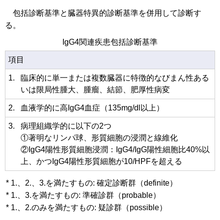
包括診断基準と臓器特異的診断基準を併用して診断す
る。
IgG4関連疾患包括診断基準
項目
1.
臨床的に単一または複数臓器に特徴的なびまん性ある
いは限局性腫大、腫瘤、結節、肥厚性病変
2.
血液学的に高IgG4血症（135mg/dl以上）
3.
病理組織学的に以下の2つ
①著明なリンパ球、形質細胞の浸潤と線維化
②IgG4陽性形質細胞浸潤：IgG4/IgG陽性細胞比40%以
上、かつIgG4陽性形質細胞が10/HPFを超える
* 1.、2.、3.を満たすもの: 確定診断群（definite）
* 1.、3.を満たすもの: 準確診群（probable）
* 1.、2.のみを満たすもの: 疑診群（possible）