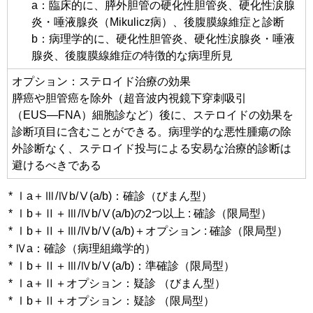
a：臨床的に、膵外胆管の硬化性胆管炎、硬化性涙腺
炎・唾液腺炎（Mikulicz病）、後腹膜線維症と診断
b：病理学的に、硬化性胆管炎、硬化性涙腺炎・唾液
腺炎、後腹膜線維症の特徴的な病理所見
オプション：ステロイド治療の効果
膵癌や胆管癌を除外（超音波内視鏡下穿刺吸引
（EUS―FNA）細胞診など）後に、ステロイドの効果を
診断項目に含むことができる。病理学的な悪性腫瘍の除
外診断なく、ステロイド投与による安易な治療的診断は
避けるべきである
* Ⅰa＋Ⅲ/Ⅳb/Ⅴ(a/b)：確診（びまん型）
* Ⅰb＋Ⅱ＋Ⅲ/Ⅳb/Ⅴ(a/b)の2つ以上 : 確診（限局型）
* Ⅰb＋Ⅱ＋Ⅲ/Ⅳb/Ⅴ(a/b)＋オプション : 確診（限局型）
* Ⅳa：確診（病理組織学的）
* Ⅰb＋Ⅱ＋Ⅲ/Ⅳb/Ⅴ(a/b)：準確診（限局型）
* Ⅰa＋Ⅱ＋オプション：疑診 （びまん型）
* Ⅰb＋Ⅱ＋オプション：疑診 （限局型）