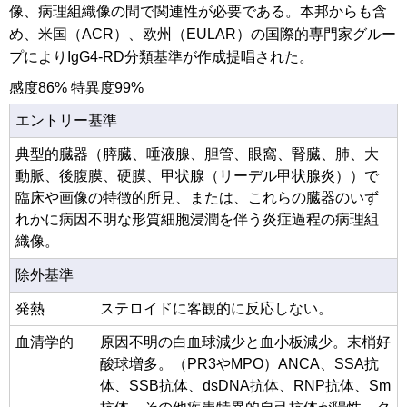
像、病理組織像の間で関連性が必要である。本邦からも含
め、米国（ACR）、欧州（EULAR）の国際的専門家グルー
プによりIgG4-RD分類基準が作成提唱された。
感度86% 特異度99%
エントリー基準
典型的臓器（膵臓、唾液腺、胆管、眼窩、腎臓、肺、大
動脈、後腹膜、硬膜、甲状腺（リーデル甲状腺炎））で
臨床や画像の特徴的所見、または、これらの臓器のいず
れかに病因不明な形質細胞浸潤を伴う炎症過程の病理組
織像。
除外基準
発熱
ステロイドに客観的に反応しない。
血清学的
原因不明の白血球減少と血小板減少。末梢好
酸球増多。（PR3やMPO）ANCA、SSA抗
体、SSB抗体、dsDNA抗体、RNP抗体、Sm