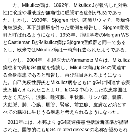
一方、Mikulicz病は、1892年、Mikulicz Jが報告した対称
性に涙腺や唾液腺が無痛性に腫脹する症例が初めであっ
た。しかし、1930年、Sjögren Hが、関節リウマチ、乾燥性
角結膜炎、耳下腺腫脹を伴った症例を報告し、Sjögren症候
群と呼ばれるようになり、1953年、病理学者のMorgan WS
とCastleman BがMikulicz病はSjögren症候群と同一である
とし、欧米ではMikulicz病は一時忘れ去られたようである。
しかし、2004年、札幌医大のYamamoto Mらは、Mikulicz
病患者で高IgG4血症を指摘し、Mikulicz病はIgG4の関連す
る全身疾患であると報告し、再び注目されるようになっ
た。自己免疫性膵炎とMikulicz病をともにIgG4に関連する疾
患と捕らえられたことより、IgG4を中心とした疾患範囲は
大きく広がり、涙腺、唾液腺、甲状腺、リンパ節、髄膜、
大動脈、肺、心膜、胆管、腎臓、前立腺、皮膚など殆どす
べての臓器に生じうる疾患と考えられるようになった。
2011年には、本邦よりIgG4関連疾患包括診断基準が提唱
された。国際的にもIgG4-related diseaseの名称が認められ