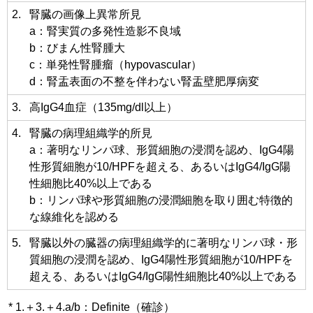
2.
腎臓の画像上異常所見
a：腎実質の多発性造影不良域
b：びまん性腎腫大
c：単発性腎腫瘤（hypovascular）
d：腎盂表面の不整を伴わない腎盂壁肥厚病変
3.
高IgG4血症（135mg/dl以上）
4.
腎臓の病理組織学的所見
a：著明なリンパ球、形質細胞の浸潤を認め、IgG4陽
性形質細胞が10/HPFを超える、あるいはIgG4/IgG陽
性細胞比40%以上である
b：リンパ球や形質細胞の浸潤細胞を取り囲む特徴的
な線維化を認める
5.
腎臓以外の臓器の病理組織学的に著明なリンパ球・形
質細胞の浸潤を認め、IgG4陽性形質細胞が10/HPFを
超える、あるいはIgG4/IgG陽性細胞比40%以上である
* 1.＋3.＋4.a/b：Definite（確診）