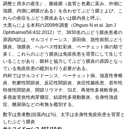
調整と房水の産生）、脈絡膜（血管と色素に富み、外側に
強膜、内側に網膜がある）を合わせてぶどう膜とよび、こ
れらの炎症をぶどう膜炎あるいは眼内炎と呼ぶ。
大黒らによる本邦の2009年調査（Ohguro N et al. Jpn J
Ophthalmol56:432.2012）で、3830名のぶどう膜炎患者の
原因内訳は、サルコイドーシス、原田病、急性前部ぶどう
膜炎、強膜炎、ヘルペス性虹彩炎、ベーチェット病の順で
多く、これらのぶどう膜炎は免疫疾患を背景にして生じて
いることがあり、眼科と協力してぶどう膜炎の原因となっ
ている免疫疾患の鑑別を行う必要がある。
内科ではサルコイドーシス、ベーチェット病、強直性脊椎
炎、乾癬性関節炎、反応性関節炎、炎症性腸疾患、若年性
特発性関節炎、関節リウマチ、SLE、再発性多発軟骨炎、
多発血管炎性肉芽腫症、結節性多発動脈炎、全身性強皮
症、糖尿病などの有無を鑑別する。
数字は患者数(括弧内は%)、太字は全身性免疫疾患を背景と
したぶどう膜炎
サルコイドーシス 407 (10.6)