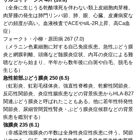
（全身に生じうる乾酪壊死を伴わない類上皮細胞肉芽種。
肉芽腫の発生は肺門リンパ節、肺、眼、心臓、皮膚病変な
どの頻度が高い。血液検査でACEやsIL-2R上昇、高Ca血
症）
フォークト・小柳・原田病 267 (7.0)
（メラニン色素細胞に対する自己免疫疾患。急性ぶどう膜
炎と網膜剥離、頭痛など髄膜炎症状、内耳の炎症による難
聴などから始まり、半年から数年後に白斑や白毛、脱毛を
生じる）
急性前部ぶどう膜炎 250 (6.5)
（虹彩炎、虹彩毛様体炎。強直性脊椎炎、乾癬性関節炎、
反応性関節炎、炎症性腸疾患などの背景疾患からHLA-B27
関連ぶどう膜炎と呼ばれたこともある。他に若年性特発性
関節炎、尿細管間質性腎炎・ぶどう膜炎症候群などの背景
疾患を鑑別する）
強膜炎 235 (6.1)
（非感染性強膜炎の半数は全身性炎症性疾患に伴う。関節