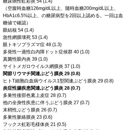
糖尿病性虹彩炎 54 (1.4)
（空腹時血糖126mg/dL以上、随時血糖200mg/dL以上、
HbA1c6.5%以上、の糖尿病型を2回以上認める。一回は血
糖値で確認）
眼結核 54 (1.4)
急性網膜壊死 53 (1.4)
眼トキソプラズマ症 48 (1.3)
多発性一過性白内障ドット症候群 40 (1.0)
真菌性眼内炎 39 (1.0)
サイトメガロウイルス網膜炎 37 (1.0)
関節リウマチ関連ぶどう膜炎 29 (0.8)
ヒトT細胞白血病ウイルス1型関連ぶどう膜炎 29 (0.8)
炎症性腸疾患関連ぶどう膜炎 28 (0.7)
多巣性後部色素上皮症 28 (0.7)
他の全身性疾患に伴うぶどう膜炎 27 (0.7)
末梢性ぶどう膜炎 26 (0.7)
多巣性脈絡膜炎 23 (0.6)
フックス虹彩毛様体炎 21 (0.5)