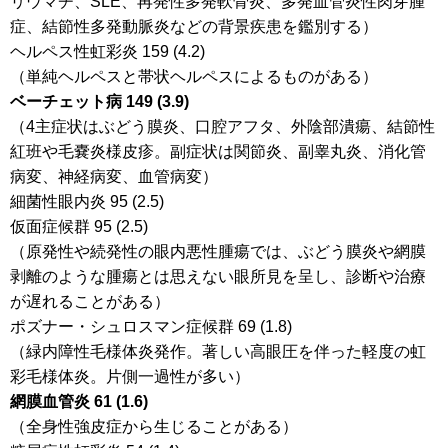
リウマチ、SLE、再発性多発軟骨炎、多発血管炎性肉芽腫
症、結節性多発動脈炎などの背景疾患を鑑別する）
ヘルペス性虹彩炎 159 (4.2)
（単純ヘルペスと帯状ヘルペスによるものがある）
ベーチェット病 149 (3.9)
（4主症状はぶどう膜炎、口腔アフタ、外陰部潰瘍、結節性
紅班や毛嚢炎様皮疹。副症状は関節炎、副睾丸炎、消化管
病変、神経病変、血管病変）
細菌性眼内炎 95 (2.5)
仮面症候群 95 (2.5)
（原発性や続発性の眼内悪性腫瘍では、ぶどう膜炎や網膜
剥離のような腫瘍とは思えない眼所見を呈し、診断や治療
が遅れることがある）
ポズナー・シュロスマン症候群 69 (1.8)
（緑内障性毛様体炎発作。著しい高眼圧を伴った軽度の虹
彩毛様体炎。片側一過性が多い）
網膜血管炎 61 (1.6)
（全身性強皮症から生じることがある）