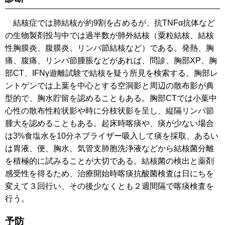
結核症では肺結核が約9割を占めるが、抗TNFα抗体など
の生物製剤投与中では過半数が肺外結核（粟粒結核、結核
性胸膜炎、腹膜炎、リンパ節結核など）である。発熱、胸
痛、腹痛、リンパ節腫脹などがあれば、問診、胸部XP、胸
部CT、IFNγ遊離試験で結核を疑う所見を検索する。胸部レ
ントゲンでは上葉を中心とする空洞影と周辺の散布影が典
型的で、胸水貯留を認めることもある。胸部CTでは小葉中
心性の散布性粒状影や時に分枝状影を呈し、縦隔リンパ節
腫大を認めることもある。起床時喀痰や、痰が少ない場合
は3%食塩水を10分ネブライザー吸入して痰を採取、あるい
は胃液、便、胸水、気管支肺胞洗浄液などから結核菌分離
を積極的に試みることが大切である。結核菌の検出と薬剤
感受性を得るため、治療開始時喀痰抗酸菌検査は日にちを
変えて３回行い、その後少なくとも２週間隔で喀痰検査を
行う。
予防