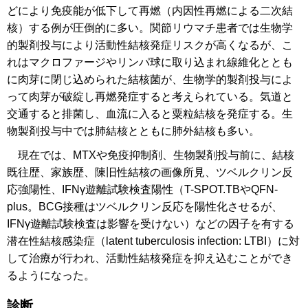
どにより免疫能が低下して再燃（内因性再燃による二次結
核）する例が圧倒的に多い。関節リウマチ患者では生物学
的製剤投与により活動性結核発症リスクが高くなるが、こ
れはマクロファージやリンパ球に取り込まれ線維化ととも
に肉芽に閉じ込められた結核菌が、生物学的製剤投与によ
って肉芽が破綻し再燃発症すると考えられている。気道と
交通すると排菌し、血流に入ると粟粒結核を発症する。生
物製剤投与中では肺結核とともに肺外結核も多い。
現在では、MTXや免疫抑制剤、生物製剤投与前に、結核
既往歴、家族歴、陳旧性結核の画像所見、ツベルクリン反
応強陽性、IFNγ遊離試験検査陽性（T-SPOT.TBやQFN-
plus。BCG接種はツベルクリン反応を陽性化させるが、
IFNγ遊離試験検査は影響を受けない）などの因子を有する
潜在性結核感染症（latent tuberculosis infection: LTBI）に対
して治療が行われ、活動性結核発症を抑え込むことができ
るようになった。
診断