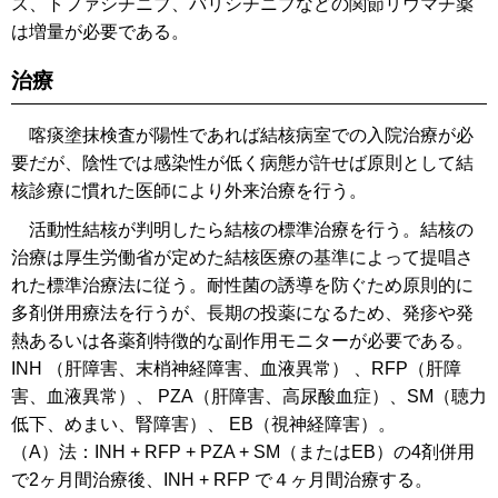
ス、トファシチニブ、バリシチニブなどの関節リウマチ薬
は増量が必要である。
治療
喀痰塗抹検査が陽性であれば結核病室での入院治療が必
要だが、陰性では感染性が低く病態が許せば原則として結
核診療に慣れた医師により外来治療を行う。
活動性結核が判明したら結核の標準治療を行う。結核の
治療は厚生労働省が定めた結核医療の基準によって提唱さ
れた標準治療法に従う。耐性菌の誘導を防ぐため原則的に
多剤併用療法を行うが、長期の投薬になるため、発疹や発
熱あるいは各薬剤特徴的な副作用モニターが必要である。
INH （肝障害、末梢神経障害、血液異常） 、RFP（肝障
害、血液異常）、 PZA（肝障害、高尿酸血症）、SM（聴力
低下、めまい、腎障害）、 EB（視神経障害）。
（A）法：INH + RFP + PZA + SM（またはEB）の4剤併用
で2ヶ月間治療後、INH + RFP で４ヶ月間治療する。