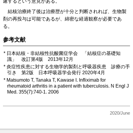
慮するという意見がある。
結核治療終了後は治療歴が十分と判断されれば、生物製
剤の再投与は可能であるが、綿密な経過観察が必要であ
る。
参考文献
*
日本結核・非結核性抗酸菌症学会 「結核症の基礎知
識」 改訂第4版 2013年12月
*
炎症性疾患に対する生物学的製剤と呼吸器疾患 診療の手
引き 第2版 日本呼吸器学会発行 2020年4月
*
Matsumoto T, Tanaka T, Kawase I. Infliximab for
rheumatoid arthritis in a patient with tuberculosis. N Engl J
Med. 355(7):740-1. 2006
2020/June