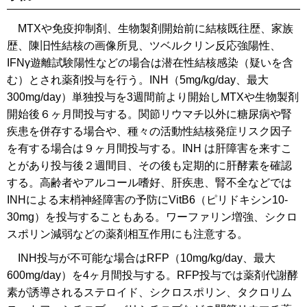
MTXや免疫抑制剤、生物製剤開始前に結核既往歴、家族
歴、陳旧性結核の画像所見、ツベルクリン反応強陽性、
IFNγ遊離試験陽性などの場合は潜在性結核感染（疑いを含
む）とされ薬剤投与を行う。INH（5mg/kg/day、最大
300mg/day）単独投与を3週間前より開始しMTXや生物製剤
開始後６ヶ月間投与する。関節リウマチ以外に糖尿病や腎
疾患を併存する場合や、種々の活動性結核発症リスク因子
を有する場合は９ヶ月間投与する。INH は肝障害を来すこ
とがあり投与後２週間目、その後も定期的に肝酵素を確認
する。高齢者やアルコール嗜好、肝疾患、腎不全などでは
INHによる末梢神経障害の予防にVitB6（ピリドキシン10-
30mg）を投与することもある。ワーファリン増強、シクロ
スポリン減弱などの薬剤相互作用にも注意する。
INH投与が不可能な場合はRFP（10mg/kg/day、最大
600mg/day）を4ヶ月間投与する。RFP投与では薬剤代謝酵
素が誘導されるステロイド、シクロスポリン、タクロリム