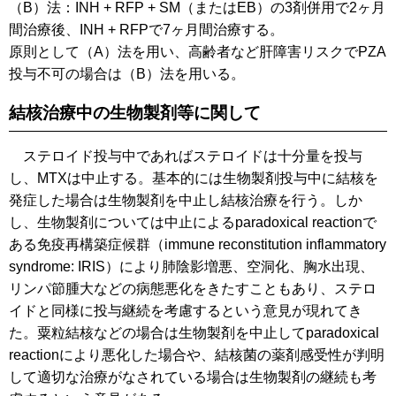
（B）法：INH + RFP + SM（またはEB）の3剤併用で2ヶ月
間治療後、INH + RFPで7ヶ月間治療する。
原則として（A）法を用い、高齢者など肝障害リスクでPZA
投与不可の場合は（B）法を用いる。
結核治療中の生物製剤等に関して
ステロイド投与中であればステロイドは十分量を投与
し、MTXは中止する。基本的には生物製剤投与中に結核を
発症した場合は生物製剤を中止し結核治療を行う。しか
し、生物製剤については中止によるparadoxical reactionで
ある免疫再構築症候群（immune reconstitution inflammatory
syndrome: IRIS）により肺陰影増悪、空洞化、胸水出現、
リンパ節腫大などの病態悪化をきたすこともあり、ステロ
イドと同様に投与継続を考慮するという意見が現れてき
た。粟粒結核などの場合は生物製剤を中止してparadoxical
reactionにより悪化した場合や、結核菌の薬剤感受性が判明
して適切な治療がなされている場合は生物製剤の継続も考