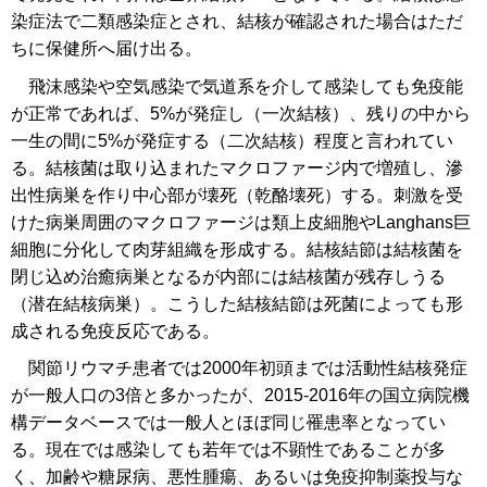
染症法で二類感染症とされ、結核が確認された場合はただ
ちに保健所へ届け出る。
飛沫感染や空気感染で気道系を介して感染しても免疫能
が正常であれば、5%が発症し（一次結核）、残りの中から
一生の間に5%が発症する（二次結核）程度と言われてい
る。結核菌は取り込まれたマクロファージ内で増殖し、滲
出性病巣を作り中心部が壊死（乾酪壊死）する。刺激を受
けた病巣周囲のマクロファージは類上皮細胞やLanghans巨
細胞に分化して肉芽組織を形成する。結核結節は結核菌を
閉じ込め治癒病巣となるが内部には結核菌が残存しうる
（潜在結核病巣）。こうした結核結節は死菌によっても形
成される免疫反応である。
関節リウマチ患者では2000年初頭までは活動性結核発症
が一般人口の3倍と多かったが、2015-2016年の国立病院機
構データベースでは一般人とほぼ同じ罹患率となってい
る。現在では感染しても若年では不顕性であることが多
く、加齢や糖尿病、悪性腫瘍、あるいは免疫抑制薬投与な