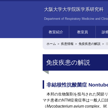
大阪大学大学院医学系研究科
Department of Respiratory Medicine and Clin
教室紹介
教室員
診
教室連絡先・沿革
歴代教授
関連 共同研究講座・寄附
教室関連病院
同窓会
免疫内科
免疫
癌免
教授挨拶
呼吸器内科
呼吸
ホーム
疾患情報
免疫疾患の解説
講座
免疫疾患の解説
非結核性抗酸菌症 Nontubercu
本邦の生物製剤を投与された関節リ
マチ患者のNTM症発症率は一般人口比
（
Mycobacterium avium complex、M.