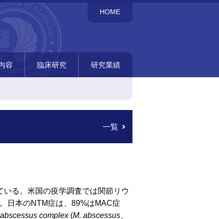
HOME
内容
臨床研究
研究業績
科研究
研究
呼吸器内科臨床研究
免疫内科臨床研究
癌免疫研究室臨床研究
総説
Case report
著書
内科研究
臨床研究の方法
原著論文
一覧
れている。米国の疫学調査では関節リウ
日本のNTM症は、89%はMAC症
 abscessus complex
(
M. abscessus
、