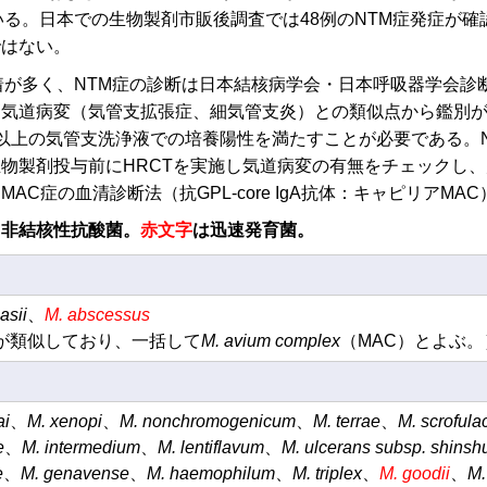
いる。日本での生物製剤市販後調査では48例のNTM症発症が
ではない。
着が多く、NTM症の診断は日本結核病学会・日本呼吸器学会診
梢気道病変（気管支拡張症、細気管支炎）との類似点から鑑別
以上の気管支洗浄液での培養陽性を満たすことが必要である。
物製剤投与前にHRCTを実施し気道病変の有無をチェックし
C症の血清診断法（抗GPL-core IgA抗体：キャピリアM
る非結核性抗酸菌。
赤文字
は迅速発育菌。
asii
、
M. abscessus
が類似しており、一括して
M. avium complex
（MAC）とよぶ。
ai
、
M. xenopi
、
M. nonchromogenicum
、
M. terrae
、
M. scroful
e
、
M. intermedium
、
M. lentiflavum
、
M. ulcerans subsp. shins
e
、
M. genavense
、
M. haemophilum
、
M. triplex
、
M. goodii
、
M.