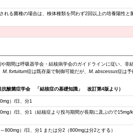
される菌種の場合は、検体種類を問わず2回以上の培養陽性と
剤や期間は呼吸器学会・結核病学会のガイドラインに従い、非
、
M. fortuitum
症は既存薬で制御可能だが、
M. abscessus
症は予
性抗酸菌症学会 「結核症の基礎知識」 改訂第4版より）
600mg）/日、分1
g～750mg）/日、分1（結核症より投与期間が長期に及ぶので15m
0mg～800mg）/日、分1 または分2（800mgは分2とする）