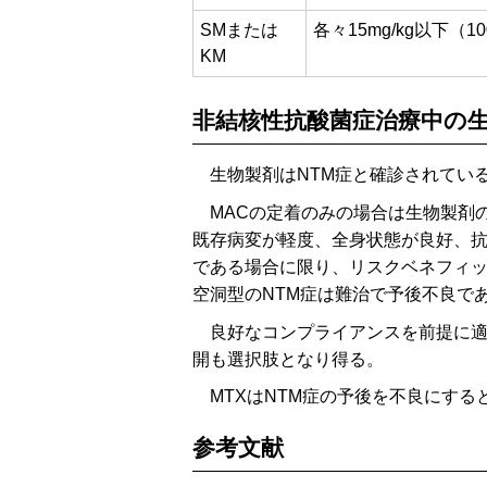
SMまたは
各々15mg/kg以下（
KM
非結核性抗酸菌症治療中の
生物製剤はNTM症と確診されてい
MACの定着のみの場合は生物製剤
既存病変が軽度、全身状態が良好、抗
である場合に限り、リスクベネフィ
空洞型のNTM症は難治で予後不良で
良好なコンプライアンスを前提に適
開も選択肢となり得る。
MTXはNTM症の予後を不良にす
参考文献