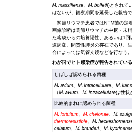
M. massiliense
、
M. bolletii
)とされて
はないが、観察期間を延長した報告
関節リウマチ患者ではNTM菌の定
画像診断は関節リウマチの中枢・末
た喀痰からの培養陽性、あるいは1回
道病変、間質性肺炎の存在であり、生
合によっては気管支鏡などを行なう。MA
わが国でヒト感染症が報告されてい
しばしば認められる菌種
M. avium
、
M. intracellulare
、
M. kans
（
M. avium
、
M. intracellulare
は性状
比較的まれに認められる菌種
M. fortuitum
、
M. chelonae
、
M. szulg
thermoresistible
、
M. heckeshornens
celatum
、
M. branderi
、
M. kyorinens