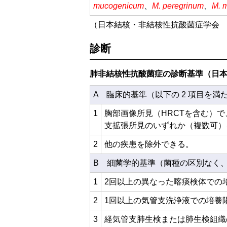
mucogenicum
、
M. peregrinum
、
M. 
（日本結核・非結核性抗酸菌症学会 
診断
肺非結核性抗酸菌症の診断基準（日
A 臨床的基準（以下の 2 項目を満
1
胸部画像所見（HRCTを含む）
支拡張所見のいずれか（複数可）
2
他の疾患を除外できる。
B 細菌学的基準（菌種の区別なく
1
2回以上の異なった喀痰検体での
2
1回以上の気管支洗浄液での培養
3
経気管支肺生検または肺生検組織