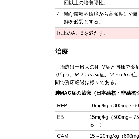
回以上の培養陽性。
4
稀な菌種や環境から高頻度に分離
解を必要とする。
以上のA、Bを満たす。
治療
治療は一般人のNTM症と同様で薬
り行う。
M. kansasii
症、
M. szulgai
症
間で臨床経過は様々である。
肺MAC症の治療（日本結核・非結核
RFP
10mg/kg（300mg～
EB
15mg/kg（500m
る。）
CAM
15～20mg/kg（60