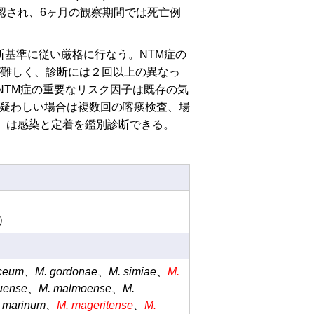
確認され、6ヶ月の観察期間では死亡例
断基準に従い厳格に行なう。NTM症の
が難しく、診断には２回以上の異なっ
NTM症の重要なリスク因子は既存の気
、疑わしい場合は複数回の喀痰検査、場
AC）は感染と定着を鑑別診断できる。
）
aceum
、
M. gordonae
、
M. simiae
、
M.
huense
、
M. malmoense
、
M.
 marinum
、
M. mageritense
、
M.