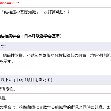
massiliense
「結核症の基礎知識」 改訂第4版より）
本結核病学会・日本呼吸器学会基準）
たす）
で、結節性陰影、小結節性陰影や分枝状陰影の散布、均等性陰
を示す。
、以下いずれか1項目を満たす）
培養陽性。
陽性。
の場合は、抗酸菌症に合致する組織学的所見と同時に組織、ま