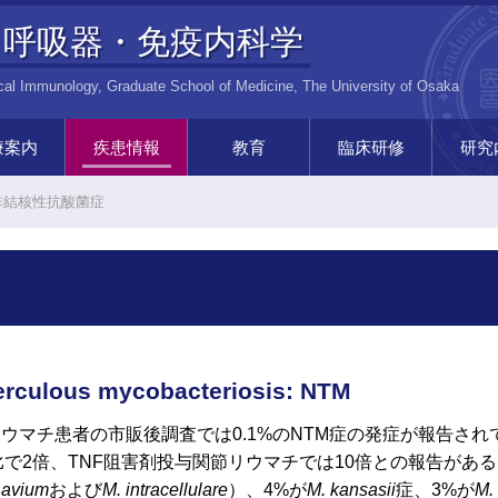
呼吸器・免疫内科学
ical Immunology, Graduate School of Medicine, The University of Osaka
療案内
疾患情報
教育
臨床研修
研究
内科
疫研究室
免疫疾患の解説
免疫内科講義
論文を読もう
学会へ行こう
プレゼン12箇条
大学院生の声
呼吸器内科をすすめる10の
免疫内科をすすめる10の理
呼吸器内科専門医研修
免疫内科専門医研修
呼吸器内科病棟
免疫内科病棟
セミナーの案内
免疫内
癌免疫
器内科
呼吸器疾患のトピックス
呼吸器内科講義
初期研修
呼吸器
非結核性抗酸菌症
理由
由
lous mycobacteriosis: NTM
ウマチ患者の市販後調査では0.1%のNTM症の発症が報告さ
で2倍、TNF阻害剤投与関節リウマチでは10倍との報告がある。
 avium
および
M. intracellulare
）、4%が
M. kansasii
症、3%が
M.