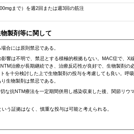
1000mgまで）を週2回または週3回の筋注
生物製剤等に関して
る場合には原則禁忌である。
の影響は不明で、禁忌とする積極的根拠もない。MAC症で、X
NTM治療が長期継続でき、治療反応性が良好で、生物製剤の
ットを十分検討した上で生物製剤の投与を考慮しても良い。呼
あり生物製剤は禁忌である。
切な抗NTM療法を一定期間併用し感染収束した後、関節リウ
るという証拠はなく、慎重な投与は可能と考えられる。