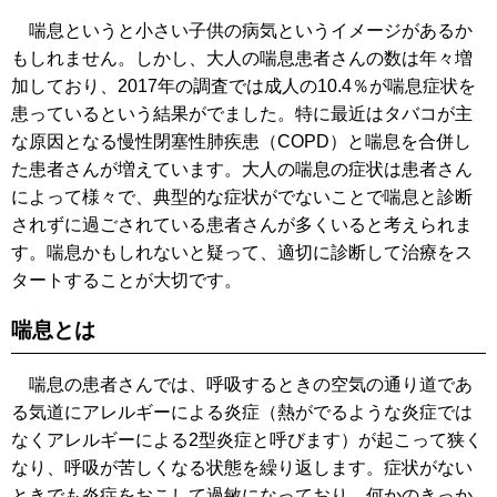
喘息というと小さい子供の病気というイメージがあるか
もしれません。しかし、大人の喘息患者さんの数は年々増
加しており、2017年の調査では成人の10.4％が喘息症状を
患っているという結果がでました。特に最近はタバコが主
な原因となる慢性閉塞性肺疾患（COPD）と喘息を合併し
た患者さんが増えています。大人の喘息の症状は患者さん
によって様々で、典型的な症状がでないことで喘息と診断
されずに過ごされている患者さんが多くいると考えられま
す。喘息かもしれないと疑って、適切に診断して治療をス
タートすることが大切です。
喘息とは
喘息の患者さんでは、呼吸するときの空気の通り道であ
る気道にアレルギーによる炎症（熱がでるような炎症では
なくアレルギーによる2型炎症と呼びます）が起こって狭く
なり、呼吸が苦しくなる状態を繰り返します。症状がない
ときでも炎症をおこして過敏になっており、何かのきっか