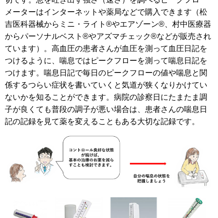
メーターはインターネットや薬局などで購入できます（松
吉医科器械からミニ・ライト®やエアゾーン®、村中医療器
からパーソナルベスト®やアズマチェック®などが販売され
ています）。高血圧の患者さんが血圧を測って血圧日記を
つけるように、喘息ではピークフローを測って喘息日記を
つけます。喘息日記で毎日のピークフローの値や喘息と関
係するつらい症状を書いていくと気道が狭くなりかけてい
ないかを知ることができます。病院の診察日にたまたま調
子が良くても普段の調子が悪い場合は、患者さんの喘息日
記の記録を見て薬を変えることもある大切な記録です。