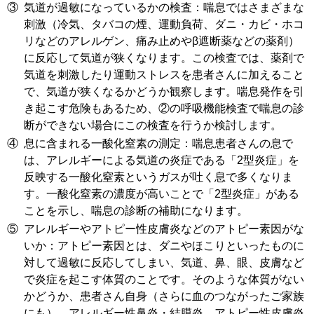
③
気道が過敏になっているかの検査：喘息ではさまざまな
刺激（冷気、タバコの煙、運動負荷、ダニ・カビ・ホコ
リなどのアレルゲン、痛み止めやβ遮断薬などの薬剤）
に反応して気道が狭くなります。この検査では、薬剤で
気道を刺激したり運動ストレスを患者さんに加えること
で、気道が狭くなるかどうか観察します。喘息発作を引
き起こす危険もあるため、②の呼吸機能検査で喘息の診
断ができない場合にこの検査を行うか検討します。
④
息に含まれる一酸化窒素の測定：喘息患者さんの息で
は、アレルギーによる気道の炎症である「2型炎症」を
反映する一酸化窒素というガスが吐く息で多くなりま
す。一酸化窒素の濃度が高いことで「2型炎症」がある
ことを示し、喘息の診断の補助になります。
⑤
アレルギーやアトピー性皮膚炎などのアトピー素因がな
いか：アトピー素因とは、ダニやほこりといったものに
対して過敏に反応してしまい、気道、鼻、眼、皮膚など
で炎症を起こす体質のことです。そのような体質がない
かどうか、患者さん自身（さらに血のつながったご家族
にも）、アレルギー性鼻炎・結膜炎、アトピー性皮膚炎