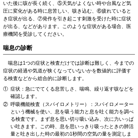
いた後に咳が長く続く、⑤天気がよくない時や台風など気
圧に変化がある時に息苦しい、咳き込む、⑥疲れていると
き症状が出る、⑦発作を引き起こす刺激を受けた時に症状
が出る、などがあります。このような症状がある場合、医
療機関を受診してください。
喘息の診断
喘息は1つの症状と検査だけでは診断は難しく、今までの
症状の経過や気道が狭くなっていないかを数値的に評価す
る検査などから総合的に診断します。
①
症状：急にでてくる息苦しさ、喘鳴、繰り返す咳などを
確認します。
②
呼吸機能検査（スパイロメトリー）：スパイロメーター
という機械を使い、息を吸う能力と息を吐く能力を調べ
る検査です。まず息を思い切り吸い込み、次に力いっぱ
い吐きます。この時、息を思いっきり吸ったときの肺活
量と吐き出した時の最初の1秒間の空気の量を測定しま